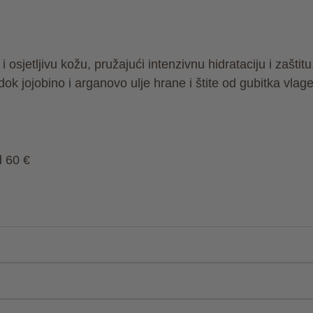
osjetljivu kožu, pružajući intenzivnu hidrataciju i zašti
dok jojobino i arganovo ulje hrane i štite od gubitka vlage
d 60 €