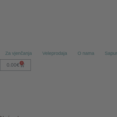
Za vjenčanja
Veleprodaja
O nama
Sapun
0
0.00
€