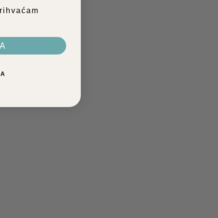
prihvaćam
i
VA
LA