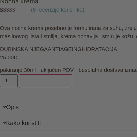
Noćna krema
(
6
recenzije korisnika)
Korisničke
6
ocjene:
5.00
Ova noćna krema posebno je formulirana za suhu, zrelu i 
od ukupno 5
(
korisnika)
maslinovog lista i smilja, krema obnavlja i smiruje kožu, 
DUBINSKA NJEGA
ANTIAGEING
HIDRATACIJA
25.00
€
pakiranje 30ml · uključen PDV · besplatna dostava izna
Dodaj u košaricu
Opis
Kako koristiti