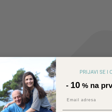
PRIJAVI SE I
10
-
na prv
%
Email