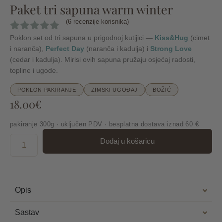
Paket tri sapuna warm winter
(
6
recenzije korisnika)
Poklon set od tri sapuna u prigodnoj kutijici —
Kiss&Hug
(cimet
Korisničke
6
ocjene:
5.00
i naranča),
Perfect Day
(naranča i kadulja) i
Strong Love
od ukupno
(cedar i kadulja). Mirisi ovih sapuna pružaju osjećaj radosti,
5 (
topline i ugode.
korisnika)
POKLON PAKIRANJE
ZIMSKI UGOĐAJ
BOŽIĆ
18.00
€
pakiranje 300g · uključen PDV · besplatna dostava iznad 60 €
Dodaj u košaricu
Opis
Sastav