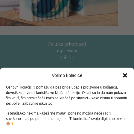
Politika privatnosti
Impressum
Kolačići
Uvjeti prodaje
Volimo kolačiće
Dostava
Povrati i reklamacije
Osnovni kolačići ti pomažu da bez brige ubaciš proizvode u košaricu,
dovršiš kupovinu i koristiš sve ključne funkcije. Ostali su tu da nam pokažu
što voliš, što preskačeš i kako se krećeš po stranici—kako bismo ti ponudili
Podržani načini plaćanja:
još bolje i zabavnije iskustvo.
mobilno/internet bankarstvo
Ti biraš! Ako nekima kažeš “ne hvala”, ponešto možda neće raditi
pouzećem (samo GLS)
savršeno… ali potpuno te razumijemo. Ti kontroliraš svoje digitalne mrvice!
kreditnim i debitnim karticama