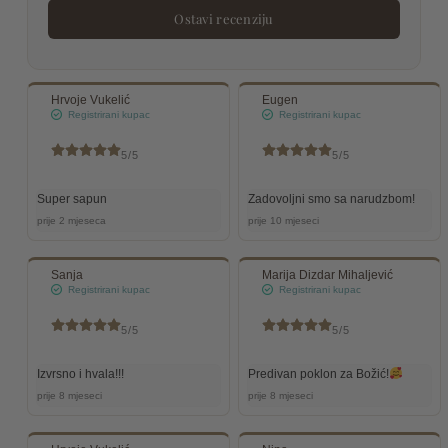
Ostavi recenziju
Hrvoje Vukelić
Eugen
Registrirani kupac
Registrirani kupac
5/5
5/5
Super sapun
Zadovoljni smo sa narudzbom!
prije 2 mjeseca
prije 10 mjeseci
Sanja
Marija Dizdar Mihaljević
Registrirani kupac
Registrirani kupac
5/5
5/5
Izvrsno i hvala!!!
Predivan poklon za Božić!
prije 8 mjeseci
prije 8 mjeseci