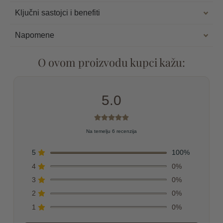
Ključni sastojci i benefiti
Napomene
O ovom proizvodu kupci kažu:
5.0
Na temelju 6 recenzija
5
100%
4
0%
3
0%
2
0%
1
0%