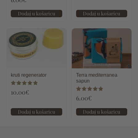
od 5
5.00
od 5
Dodaj u košaricu
Dodaj u košaricu
kruti regenerator
Terra mediterranea
sapun
Ocijenjeno
10.00
€
5.00
Ocijenjeno
6.00
€
od 5
5.00
od 5
Dodaj u košaricu
Dodaj u košaricu