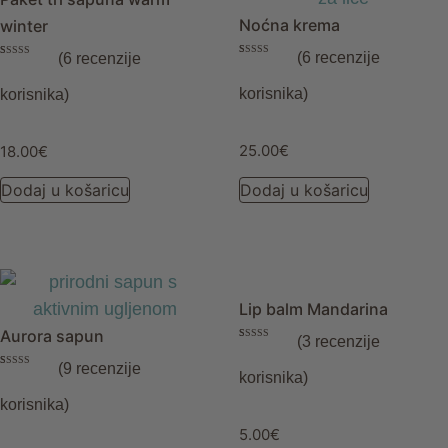
Noćna krema
winter
(
6
recenzije
(
6
recenzije
Korisničke
6
Korisničke
6
ocjene:
5.00
ocjene:
5.00
od ukupno 5
od ukupno 5
korisnika)
korisnika)
(
korisnika)
(
korisnika)
25.00
€
18.00
€
Dodaj u košaricu
Dodaj u košaricu
Lip balm Mandarina
Aurora sapun
(
3
recenzije
Korisničke
3
ocjene:
5.00
(
9
recenzije
od ukupno 5
Korisničke
9
korisnika)
(
korisnika)
ocjene:
5.00
od ukupno 5
korisnika)
(
korisnika)
5.00
€