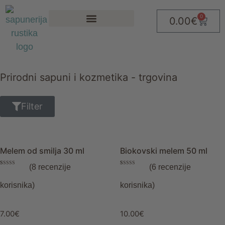
0
0.00
€
Prirodni sapuni i kozmetika - trgovina
Filter
Melem od smilja 30 ml
Biokovski melem 50 ml
(
8
recenzije
(
6
recenzije
Korisničke
8
Korisničke
6
ocjene:
5.00
ocjene:
5.00
od ukupno 5
od ukupno 5
korisnika)
korisnika)
(
korisnika)
(
korisnika)
7.00
€
10.00
€