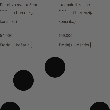
Paket za svaku ženu
Lux paket za lice
(
1
recenzija
(
1
recenzija
Korisnička
1
Korisnička
1
ocjena:
5.00
ocjena:
5.00
od ukupno 5
od ukupno 5
korisnika)
korisnika)
(
korisnika)
(
korisnika)
54.00
€
109.00
€
Dodaj u košaricu
Dodaj u košaricu