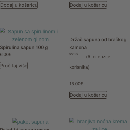
Dodaj u košaricu
Dodaj u košaricu
Držač sapuna od bračkog
Spirulina sapun 100 g
kamena
6.00
€
(
6
recenzije
Korisničke
6
ocjene:
5.00
od ukupno 5
Pročitaj više
korisnika)
(
korisnika)
18.00
€
Dodaj u košaricu
Paket tri sapuna warm