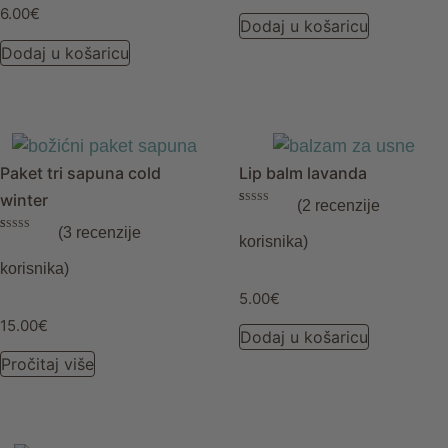
6.00
€
Dodaj u košaricu
Dodaj u košaricu
Paket tri sapuna cold
Lip balm lavanda
winter
(
2
recenzije
Korisničke
2
ocjene:
5.00
(
3
recenzije
od ukupno 5
Korisničke
3
korisnika)
(
korisnika)
ocjene:
5.00
od ukupno 5
korisnika)
(
korisnika)
5.00
€
15.00
€
Dodaj u košaricu
Pročitaj više