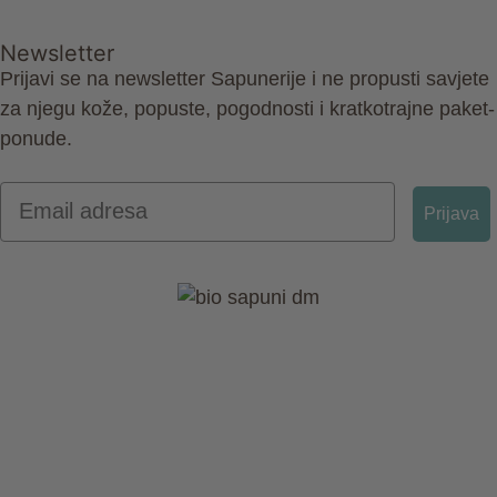
Newsletter
Prijavi se na newsletter Sapunerije i ne propusti savjete
za njegu kože, popuste, pogodnosti i kratkotrajne paket-
ponude.
Email
Prijava
Politika privatnosti
Impressum
Kolačići
Uvjeti prodaje