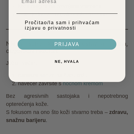
koža reagira na promjene vremena
želite jednostavnu, ali učinkovitu rutinu
Privatnost
Pročitao/la sam i prihvaćam
izjavu o privatnosti
Njega suhe kože: jednostavna rutina,
PRIJAVA
dugoročni rezultat
NE, HVALA
Jutro i večer:
nanesite
serum
na čistu kožu
navečer završite s
noćnom kremom
Bez agresivnih sastojaka i nepotrebnog
opterećenja kože.
S fokusom na ono što koži stvarno treba –
zdravu,
snažnu barijeru
.