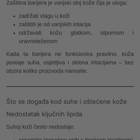
Zaštitna barijera je vanjski sloj kože čija je uloga:
zadržati vlagu u koži
zaštititi je od vanjskih iritacija
održavati kožu glatkom, otpornom i
uravnoteženom
Kada ta barijera ne funkcionira pravilno, koža
postaje suha, osjetljiva i sklona iritacijama – bez
obzira koliko proizvoda nanosite.
Što se događa kod suhe i oštećene kože
Nedostatak ključnih lipida
Suhoj koži često nedostaje:
ceramida (posebno onih s linolnom kiselinom)