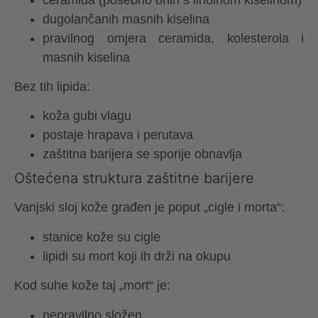
dugolančanih masnih kiselina
pravilnog omjera ceramida, kolesterola i
masnih kiselina
Bez tih lipida:
koža gubi vlagu
postaje hrapava i perutava
zaštitna barijera se sporije obnavlja
Oštećena struktura zaštitne barijere
Vanjski sloj kože građen je poput „cigle i morta“:
stanice kože su cigle
lipidi su mort koji ih drži na okupu
Kod suhe kože taj „mort“ je:
nepravilno složen