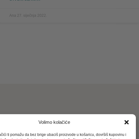
Ana
27. siječnja 2022.
Volimo kolačiće
čići ti pomažu da bez brige ubaciš proizvode u košaricu, dovršiš kupovinu i