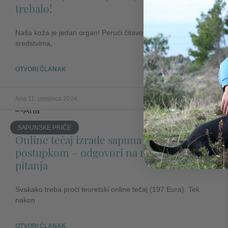
trebalo!
Naša koža je jedan organ! Perući čitavo tijelo blagim
sredstvima,
OTVORI ČLANAK
Ana
11. prosinca 2024.
SAPUNSKE PRIČE
Online tečaj izrade sapuna hladnim
postupkom – odgovori na najčešća
pitanja
Svakako treba proći teoretski online tečaj (197 Eura). Tek
nakon
OTVORI ČLANAK