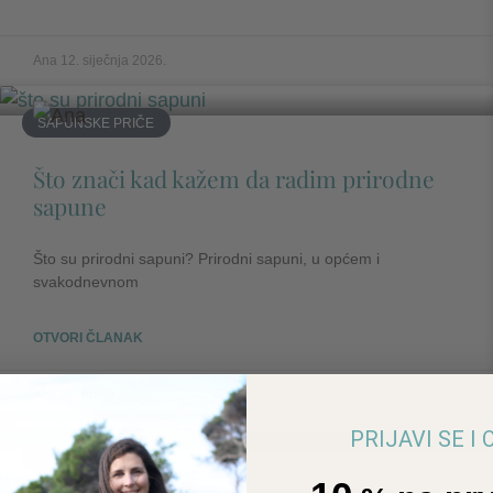
Ana
12. siječnja 2026.
SAPUNSKE PRIČE
Što znači kad kažem da radim prirodne
sapune
Što su prirodni sapuni? Prirodni sapuni, u općem i
svakodnevnom
OTVORI ČLANAK
Ana
28. lipnja 2025.
PRIJAVI SE I
SAPUNSKE PRIČE