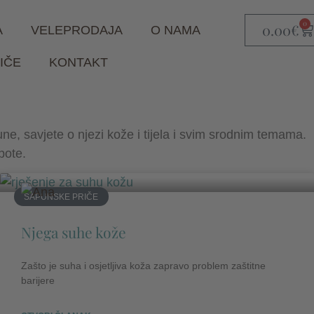
0
0.00
€
A
VELEPRODAJA
O NAMA
IČE
KONTAKT
ne, savjete o njezi kože i tijela i svim srodnim temama.
epote.
SAPUNSKE PRIČE
Njega suhe kože
Zašto je suha i osjetljiva koža zapravo problem zaštitne
barijere