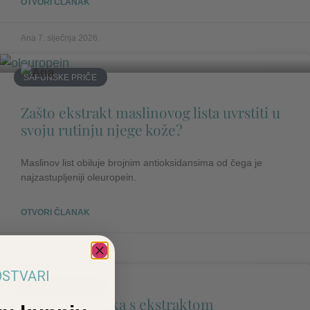
OTVORI ČLANAK
Ana
7. siječnja 2026.
SAPUNSKE PRIČE
Zašto ekstrakt maslinovog lista uvrstiti u
svoju rutinju njege kože?
Maslinov list obiluje brojnim antioksidansima od čega je
najzastupljeniji oleuropein.
OTVORI ČLANAK
Ana
1. lipnja 2025.
 OSTVARI
SAPUNSKE PRIČE
Zašto kozmetika s ekstraktom