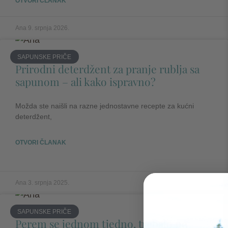
OTVORI ČLANAK
Ana
9. srpnja 2026.
SAPUNSKE PRIČE
Prirodni deterdžent za pranje rublja sa
sapunom – ali kako ispravno?
Možda ste naišli na razne jednostavne recepte za kućni
deterdžent,
OTVORI ČLANAK
Ana
3. srpnja 2025.
SAPUNSKE PRIČE
Perem se jednom tjedno, trebalo ne