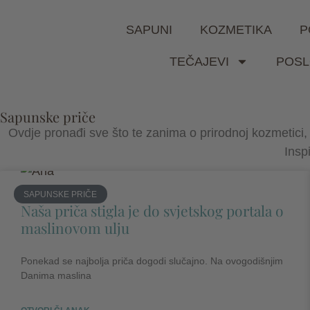
SAPUNI
KOZMETIKA
P
TEČAJEVI
POSL
Sapunske priče
Ovdje pronađi sve što te zanima o prirodnoj kozmetici, 
Inspi
SAPUNSKE PRIČE
Naša priča stigla je do svjetskog portala o
maslinovom ulju
Ponekad se najbolja priča dogodi slučajno. Na ovogodišnjim
Danima maslina