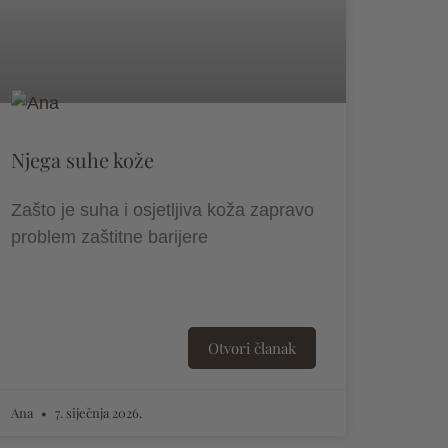
Njega suhe kože
Zašto je suha i osjetljiva koža zapravo
problem zaštitne barijere
Otvori članak
Ana
7. siječnja 2026.