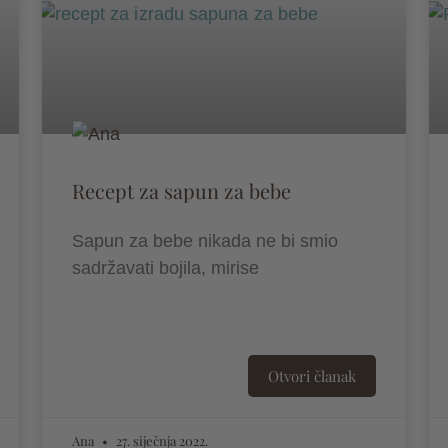
Recept za sapun za bebe
Sapun za bebe nikada ne bi smio
sadržavati bojila, mirise
Otvori članak
Ana
27. siječnja 2022.