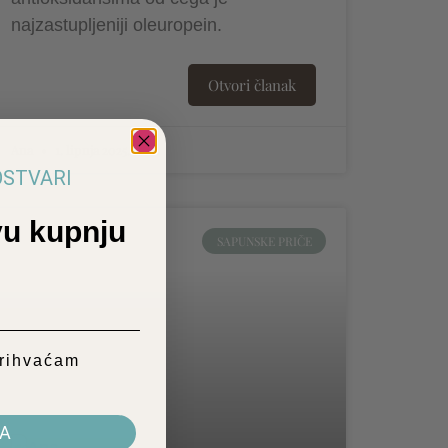
najzastupljeniji oleuropein.
Otvori članak
Ana
1. lipnja 2025.
 OSTVARI
u kupnju
SAPUNSKE PRIČE
prihvaćam
i
VA