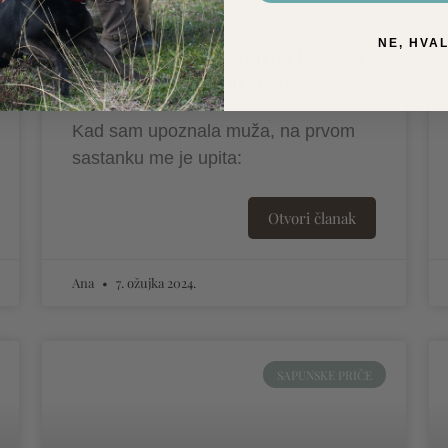
NE, HVA
Moje otkriće maslinovog lišća za
zdravu i njegovanu kožu
Kad sam upoznala muža, na prvom
sastanku me je upita:
Otvori članak
Ana
7. ožujka 2024.
SAPUNSKE PRIČE