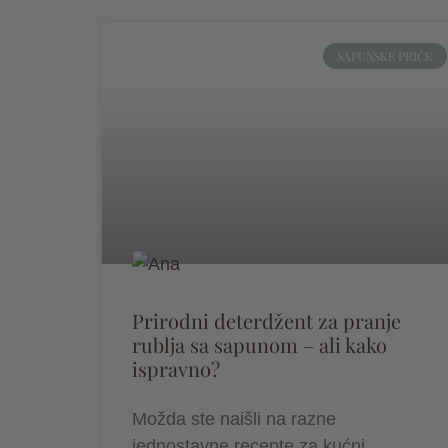
SAPUNSKE PRIČE
Prirodni deterdžent za pranje
rublja sa sapunom – ali kako
ispravno?
Možda ste naišli na razne
jednostavne recepte za kućni