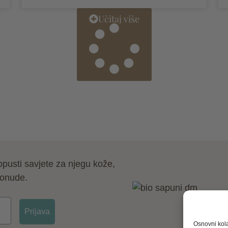
Učitaj više
opusti savjete za njegu kože,
ponude.
Prijava
Osnovni kola