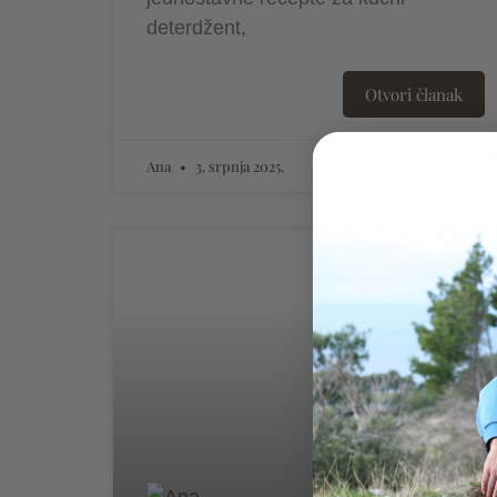
deterdžent,
Otvori članak
Ana
3. srpnja 2025.
SAPUNSKE PRIČE