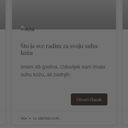
Što ja sve radim za svoju suhu
kožu
Imam 48 godina. Oduvijek sam imala
suhu kožu, ali zadnjih
Otvori članak
Ana
12. siječnja 2026.