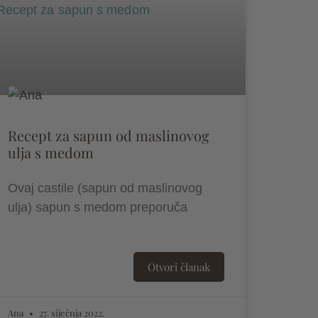
Recept za sapun od maslinovog
ulja s medom
Ovaj castile (sapun od maslinovog
ulja) sapun s medom preporuča
Otvori članak
Ana
27. siječnja 2022.