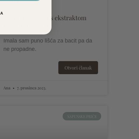
LA
Zašto kozmetika s ekstraktom
maslinovog lista?
Imala sam puno lišća za bacit pa da
ne propadne.
Otvori članak
Ana
7. prosinca 2023.
SAPUNSKE PRIČE