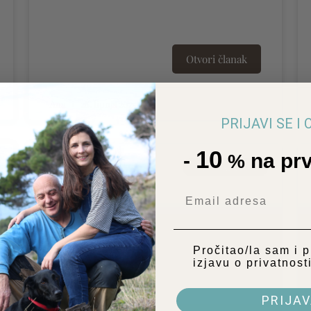
Otvori članak
Ana
28. lipnja 2025.
PRIJAVI SE I
10
-
na prv
%
SAPUNSKE PRIČE
Email
Privatnost
Pročitao/la sam i 
izjavu o privatnost
PRIJA