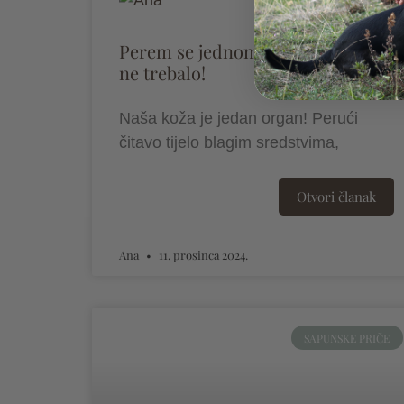
Perem se jednom tjedno, trebalo
ne trebalo!
Naša koža je jedan organ! Perući
čitavo tijelo blagim sredstvima,
Otvori članak
Ana
11. prosinca 2024.
SAPUNSKE PRIČE