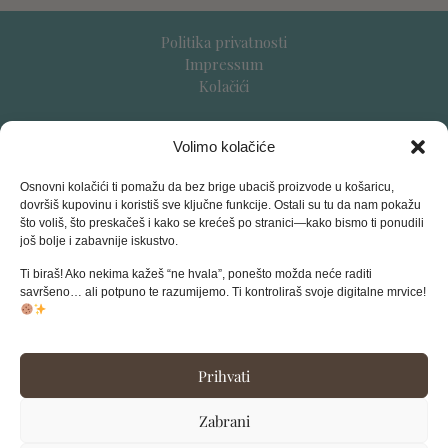
Politika privatnosti
Impressum
Kolačići
Uvjeti prodaje
Volimo kolačiće
Dostava
Povrati i reklamacije
Osnovni kolačići ti pomažu da bez brige ubaciš proizvode u košaricu,
dovršiš kupovinu i koristiš sve ključne funkcije. Ostali su tu da nam pokažu
što voliš, što preskačeš i kako se krećeš po stranici—kako bismo ti ponudili
Podržani načini plaćanja:
još bolje i zabavnije iskustvo.
mobilno/internet bankarstvo
Ti biraš! Ako nekima kažeš “ne hvala”, ponešto možda neće raditi
pouzećem (samo GLS)
savršeno… ali potpuno te razumijemo. Ti kontroliraš svoje digitalne mrvice!
kreditnim i debitnim karticama
Prihvati
sapunerija@gmail.com
Zabrani