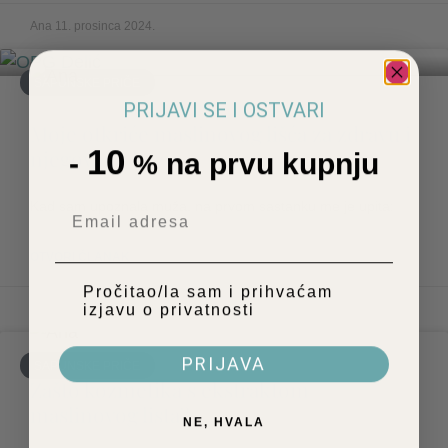
Ana
11. prosinca 2024.
SAPUNSKE PRIČE
PRIJAVI SE I OSTVARI
Moje otkriće maslinovog lišća za zdravu i
10
njegovanu kožu
-
na prvu kupnju
%
Kad sam upoznala muža, na prvom sastanku me je upita:
Email
OTVORI ČLANAK
Privatnost
Pročitao/la sam i prihvaćam
izjavu o privatnosti
Ana
7. ožujka 2024.
PRIJAVA
SAPUNSKE PRIČE
Zašto kozmetika s ekstraktom
maslinovog lista?
NE, HVALA