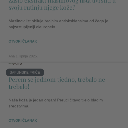
Zašto ekstrakt maslinovog lista uvrstiti u
svoju rutinju njege kože?
Maslinov list obiluje brojnim antioksidansima od čega je
najzastupljeniji oleuropein.
OTVORI ČLANAK
Ana
1. lipnja 2025.
SAPUNSKE PRIČE
Perem se jednom tjedno, trebalo ne
trebalo!
Naša koža je jedan organ! Perući čitavo tijelo blagim
sredstvima,
OTVORI ČLANAK