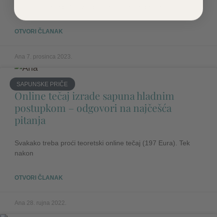
Imala sam puno lišća za bacit pa da ne propadne.
OTVORI ČLANAK
Ana
7. prosinca 2023.
SAPUNSKE PRIČE
Online tečaj izrade sapuna hladnim
postupkom – odgovori na najčešća
pitanja
Svakako treba proći teoretski online tečaj (197 Eura). Tek
nakon
OTVORI ČLANAK
Ana
28. rujna 2022.