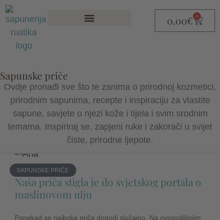
0
0.00
€
Sapunske priče
Ovdje pronađi sve što te zanima o prirodnoj kozmetici,
prirodnim sapunima, recepte i inspiraciju za vlastite
sapune, savjete o njezi kože i tijela i svim srodnim
temama. Inspiriraj se, zapjeni ruke i zakorači u svijet
čiste, prirodne ljepote.
SAPUNSKE PRIČE
Naša priča stigla je do svjetskog portala o
maslinovom ulju
Ponekad se najbolja priča dogodi slučajno. Na ovogodišnjim